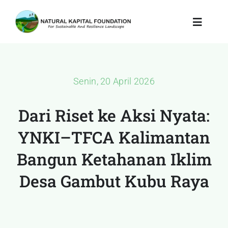
Skip
to
Toggle
Navigat
content
Tentang Kami
Senin, 20 April 2026
Program Kami
Dari Riset ke Aksi Nyata:
Dampak & Pembelaja
YNKI–TFCA Kalimantan
Pustaka & Pengetahu
Bangun Ketahanan Iklim
Desa Gambut Kubu Raya