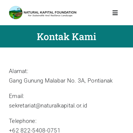
Skip
to
Toggle
Navigat
content
Kontak Kami
Tentang Kami
Program Kami
Dampak & Pembelaja
Alamat:
Gang Gunung Malabar No. 3A, Pontianak
Pustaka & Pengetahu
Email:
sekretariat@naturalkapital.or.id
Telephone:
+62 822-5408-0751