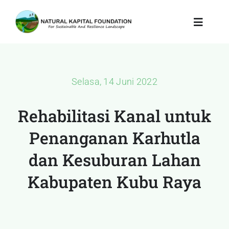
Skip
to
Toggle
Navigat
content
Tentang Kami
Selasa, 14 Juni 2022
Program Kami
Rehabilitasi Kanal untuk
Dampak & Pembelaja
Penanganan Karhutla
Pustaka & Pengetahu
dan Kesuburan Lahan
Kabupaten Kubu Raya